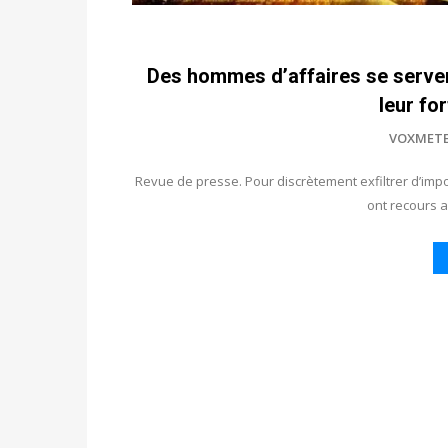
Des hommes d’affaires se servent
leur for
VOXMET
Revue de presse. Pour discrètement exfiltrer d’imp
ont recours 