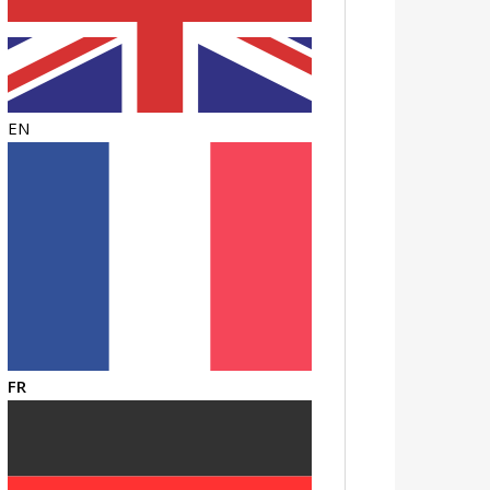
EN
FR