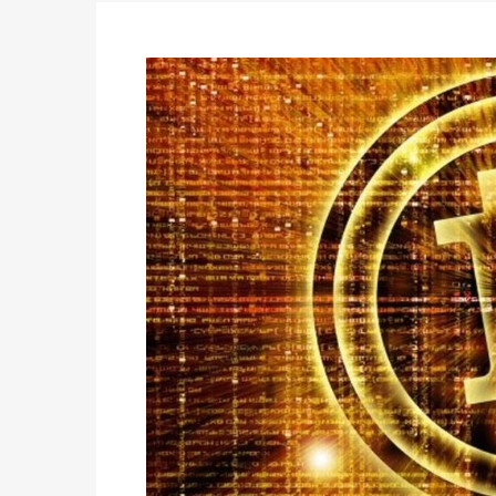
avant le 16 mai 2026 à 16h
Politique
-
Proclamation des résultats glob
statistiques des législatives et communales 
Politique
-
Suite de la publication des résul
ce 03 juin à 14h
Politique
-
Suite de la publication des résul
– mardi 02 juin à 17h
Politique
-
Scrutins : la DGE active un centr
24h/24 et 7j/7