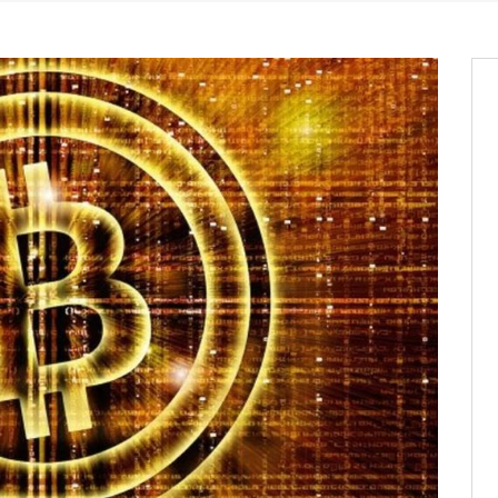
aux provisoires et des
: ce 4 juin à 18h
tats partiels des élections de mai
tats partiels des élections de mai
e d’appel, joignable au 105, ouvert