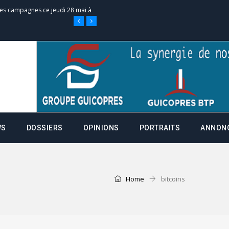
 des campagnes ce jeudi 28 mai à
nce de la fiche de procuration
Commissions Administratives de
tation de serment et à une
WS
DOSSIERS
OPINIONS
PORTRAITS
ANNON
entants aux CACV (centralisation
it des cartes d’électeurs possible
Home
bitcoins
os informations à transmettre