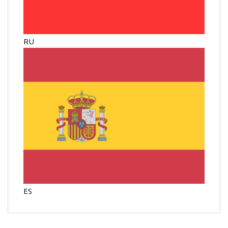
RU
ES