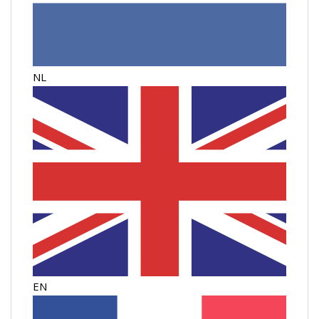
NL
EN