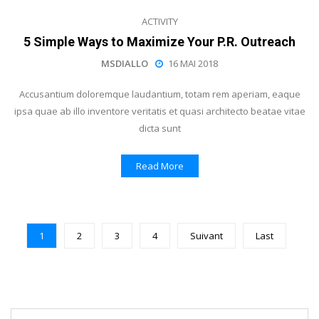
ACTIVITY
5 Simple Ways to Maximize Your P.R. Outreach
MSDIALLO
16 MAI 2018
Accusantium doloremque laudantium, totam rem aperiam, eaque
ipsa quae ab illo inventore veritatis et quasi architecto beatae vitae
dicta sunt
Read More
1
2
3
4
Suivant
Last