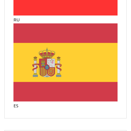
RU
ES