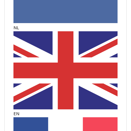
NL
EN