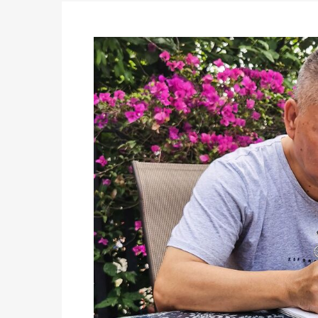
des votes) avant le 16 mai à 16h
Politique
-
Double scrutin du 31 mai : retra
du 16 au 31 mai 2026
Politique
-
Délégués de bureaux de vote : v
avant le 16 mai 2026 à 16h
Politique
-
Proclamation des résultats glob
statistiques des législatives et communales 
Politique
-
Suite de la publication des résul
ce 03 juin à 14h