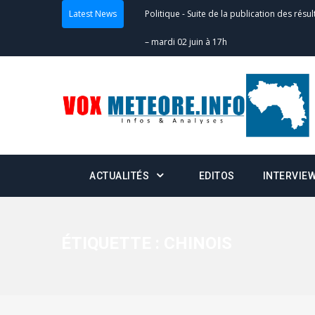
Latest News
Politique
-
Suite de la publication des résul
– mardi 02 juin à 17h
Politique
-
Scrutins : la DGE active un centr
24h/24 et 7j/7
Actualités
-
Double scrutin du 31 mai : fin
minuit
ACTUALITÉS
EDITOS
INTERVIE
Actualités
-
Communiqué relatif à la délivra
Politique
-
Convocation des membres des 
Centralisation des Votes (CACV) à une pres
ÉTIQUETTE :
CHINOIS
formation
Politique
-
Candidats : désignez vos représ