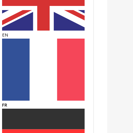
EN
FR