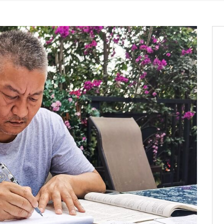
it des cartes d’électeurs possible
os informations à transmettre
aux provisoires et des
: ce 4 juin à 18h
tats partiels des élections de mai