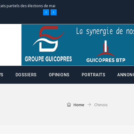
tats partiels des élections de mai
e d’appel, joignable au 105, ouvert
 des campagnes ce jeudi 28 mai à
WS
DOSSIERS
OPINIONS
PORTRAITS
ANNON
nce de la fiche de procuration
Commissions Administratives de
tation de serment et à une
Home
Chinois
entants aux CACV (centralisation