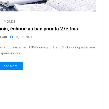
MONDE
nois, échoue au bac pour la 27e fois
EORE
26 JUIN 2023
r le redouté examen. AFP/Courtesy of Liang Shi Le quinquagénaire
espère un jour
Read More