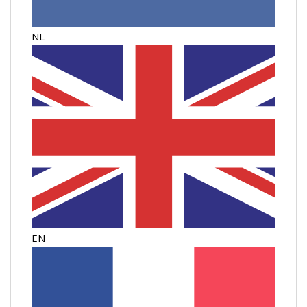
NL
EN