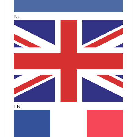
NL
EN