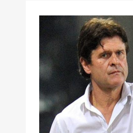
des votes) avant le 16 mai à 16h
Politique
-
Double scrutin du 31 mai : retra
du 16 au 31 mai 2026
Politique
-
Délégués de bureaux de vote : v
avant le 16 mai 2026 à 16h
Politique
-
Proclamation des résultats glob
statistiques des législatives et communales 
Politique
-
Suite de la publication des résul
ce 03 juin à 14h