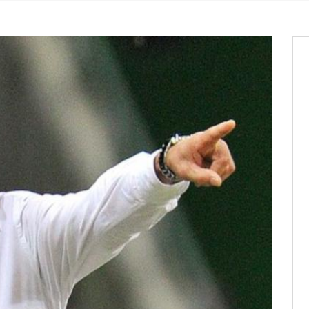
it des cartes d’électeurs possible
os informations à transmettre
aux provisoires et des
: ce 4 juin à 18h
tats partiels des élections de mai