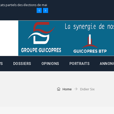
tats partiels des élections de mai
e d’appel, joignable au 105, ouvert
 des campagnes ce jeudi 28 mai à
WS
DOSSIERS
OPINIONS
PORTRAITS
ANNON
nce de la fiche de procuration
Commissions Administratives de
tation de serment et à une
Home
Didier Six
entants aux CACV (centralisation