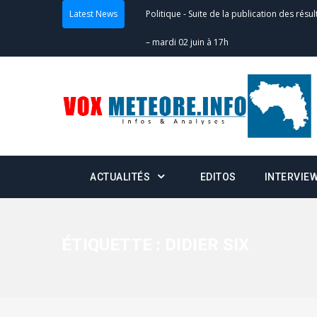
Latest News
Politique
-
Suite de la publication des résul
– mardi 02 juin à 17h
Politique
-
Scrutins : la DGE active un centr
24h/24 et 7j/7
Actualités
-
Double scrutin du 31 mai : fin
minuit
ACTUALITÉS
EDITOS
INTERVIE
Actualités
-
Communiqué relatif à la délivra
Politique
-
Convocation des membres des 
Centralisation des Votes (CACV) à une pres
ÉTIQUETTE :
DIDIER SIX
formation
Politique
-
Candidats : désignez vos représ