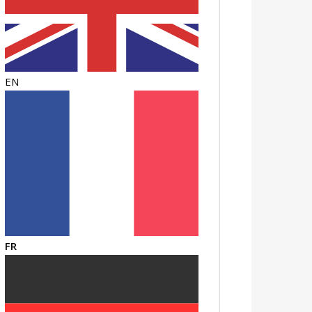
EN
FR