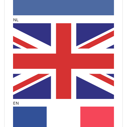
NL
EN