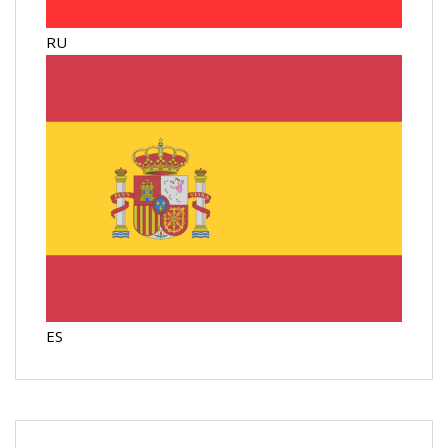
RU
ES