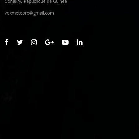
Conakry, République de Guinée
voxmeteore@gmail.com