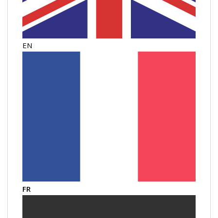
EN
FR