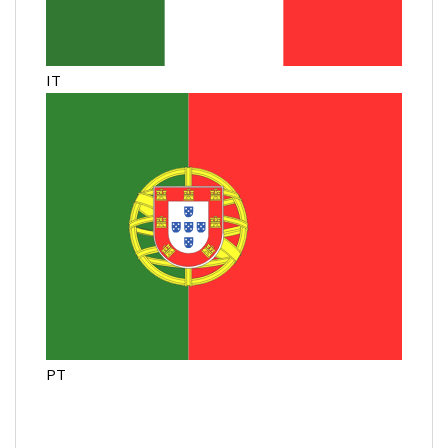
IT
PT