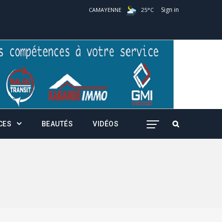
Sign in
CAMAYENNE
25
°
C
CES
BEAUTÉS
VIDÉOS