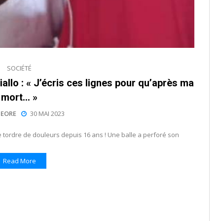
SOCIÉTÉ
allo : « J’écris ces lignes pour qu’après ma
mort… »
EORE
30 MAI 2023
 tordre de douleurs depuis 16 ans ! Une balle a perforé son
Read More