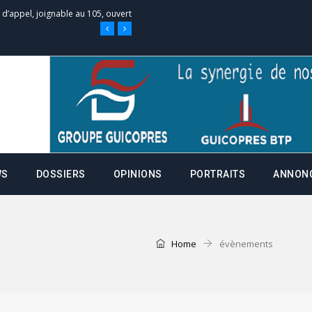
e d’appel, joignable au 105, ouvert
 des campagnes ce jeudi 28 mai à
nce de la fiche de procuration
Commissions Administratives de
WS
DOSSIERS
OPINIONS
PORTRAITS
ANNON
tation de serment et à une
entants aux CACV (centralisation
Home
évènements
it des cartes d’électeurs possible