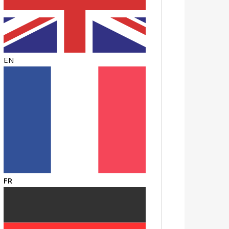
EN
FR