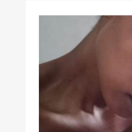
du 16 au 31 mai 2026
Politique
-
Délégués de bureaux de vote : v
avant le 16 mai 2026 à 16h
Politique
-
Proclamation des résultats glob
statistiques des législatives et communales 
Politique
-
Suite de la publication des résul
ce 03 juin à 14h
Politique
-
Suite de la publication des résul
– mardi 02 juin à 17h