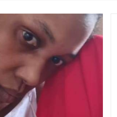
os informations à transmettre
aux provisoires et des
: ce 4 juin à 18h
tats partiels des élections de mai
tats partiels des élections de mai