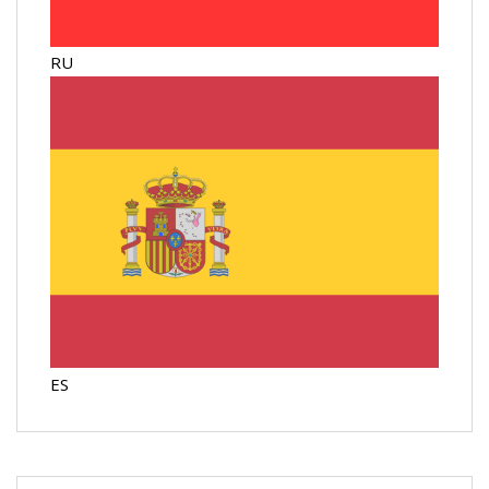
RU
ES