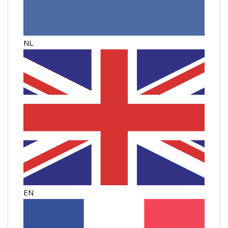
NL
EN