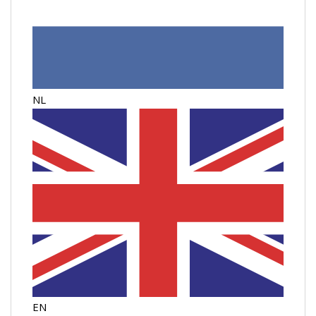
NL
EN