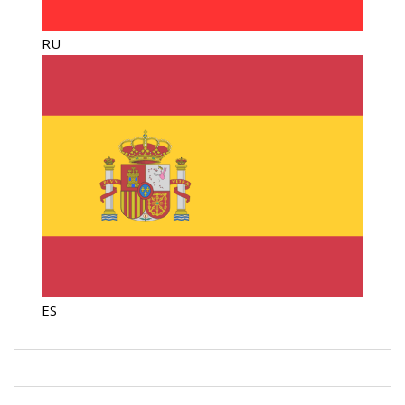
RU
ES