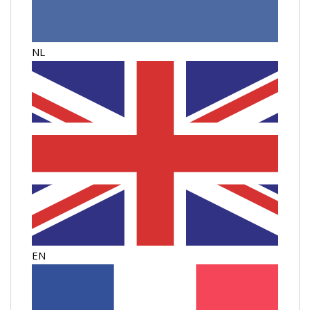
NL
EN