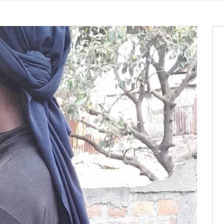
it des cartes d’électeurs possible
os informations à transmettre
aux provisoires et des
: ce 4 juin à 18h
tats partiels des élections de mai