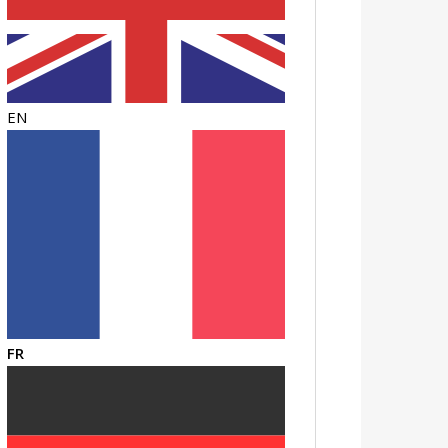
EN
FR