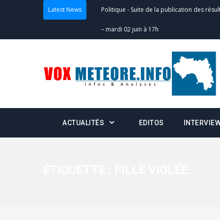
Latest News
Politique
-
Suite de la publication des résul
– mardi 02 juin à 17h
Politique
-
Scrutins : la DGE active un centr
24h/24 et 7j/7
Actualités
-
Double scrutin du 31 mai : fin
minuit
ACTUALITÉS
EDITOS
INTERVIE
Actualités
-
Communiqué relatif à la délivra
Politique
-
Convocation des membres des 
Centralisation des Votes (CACV) à une pres
ÉTIQUETTE :
FILLE VIOLÉE
formation
Politique
-
Candidats : désignez vos représ