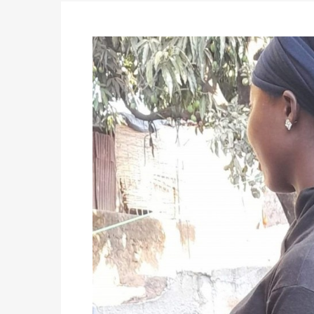
des votes) avant le 16 mai à 16h
Politique
-
Double scrutin du 31 mai : retra
du 16 au 31 mai 2026
Politique
-
Délégués de bureaux de vote : v
avant le 16 mai 2026 à 16h
Politique
-
Proclamation des résultats glob
statistiques des législatives et communales 
Politique
-
Suite de la publication des résul
ce 03 juin à 14h