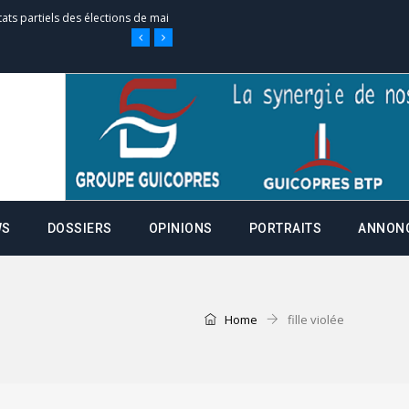
tats partiels des élections de mai
e d’appel, joignable au 105, ouvert
 des campagnes ce jeudi 28 mai à
WS
DOSSIERS
OPINIONS
PORTRAITS
ANNON
nce de la fiche de procuration
Commissions Administratives de
tation de serment et à une
Home
fille violée
entants aux CACV (centralisation