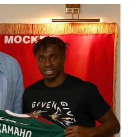
: ce 4 juin à 18h
tats partiels des élections de mai
tats partiels des élections de mai
e d’appel, joignable au 105, ouvert
 des campagnes ce jeudi 28 mai à