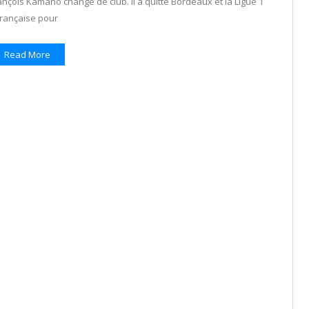
rançois Kamano change de club. Il a quitté Bordeaux et la Ligue 1
française pour
Read More