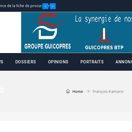
nce de la fiche de procuration
Commissions Administratives de
tation de serment et à une
entants aux CACV (centralisation
WS
DOSSIERS
OPINIONS
PORTRAITS
ANNON
it des cartes d’électeurs possible
O
Home
François Kamano
os informations à transmettre
aux provisoires et des