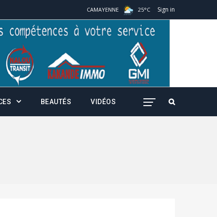
Sign in
CAMAYENNE
25
°
C
CES
BEAUTÉS
VIDÉOS