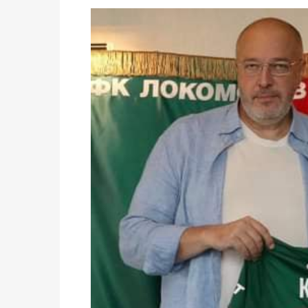
statistiques des législatives et communales 
Politique
-
Suite de la publication des résul
ce 03 juin à 14h
Politique
-
Suite de la publication des résul
– mardi 02 juin à 17h
Politique
-
Scrutins : la DGE active un centr
24h/24 et 7j/7
Actualités
-
Double scrutin du 31 mai : fin
minuit