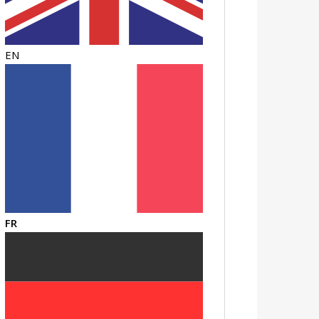
EN
FR