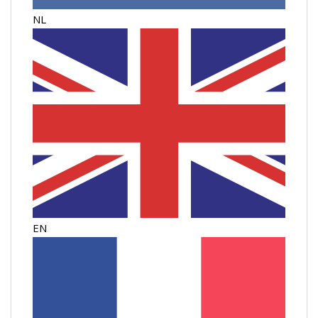
NL
EN