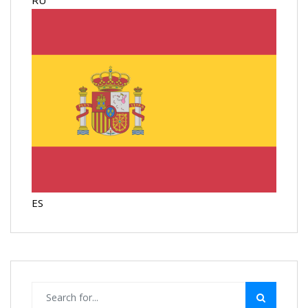
RU
ES