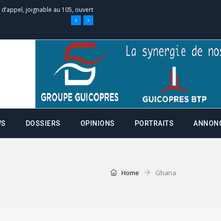
e d’appel, joignable au 105, ouvert
 des campagnes ce jeudi 28 mai à
nce de la fiche de procuration
Commissions Administratives de
WS
DOSSIERS
OPINIONS
PORTRAITS
ANNON
tation de serment et à une
entants aux CACV (centralisation
Home
Ghana
it des cartes d’électeurs possible