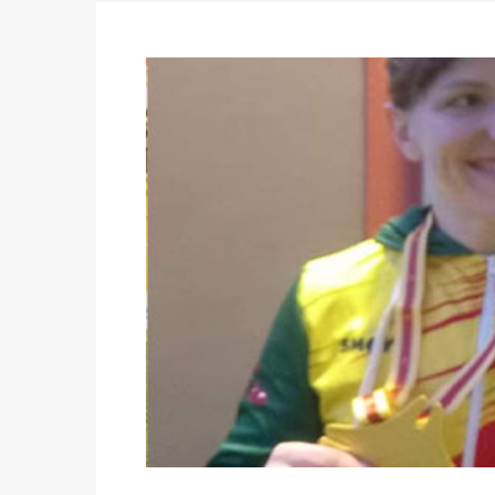
du 16 au 31 mai 2026
Politique
-
Délégués de bureaux de vote : v
avant le 16 mai 2026 à 16h
Politique
-
Proclamation des résultats glob
statistiques des législatives et communales 
Politique
-
Suite de la publication des résul
ce 03 juin à 14h
Politique
-
Suite de la publication des résul
– mardi 02 juin à 17h