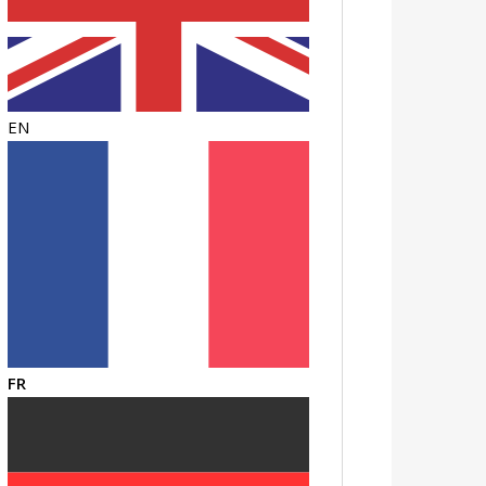
EN
FR