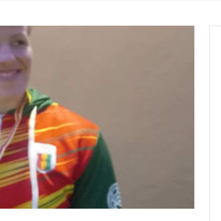
os informations à transmettre
aux provisoires et des
: ce 4 juin à 18h
tats partiels des élections de mai
tats partiels des élections de mai