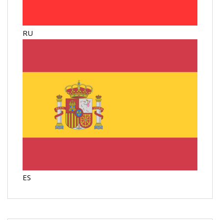
RU
ES