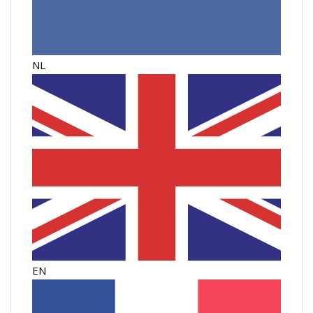
NL
EN