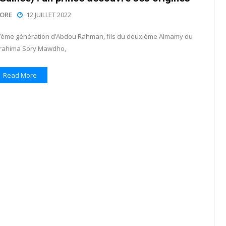
ORE
12 JUILLET 2022
la 7ème génération d’Abdou Rahman, fils du deuxième Almamy du
brahima Sory Mawdho,
Read More