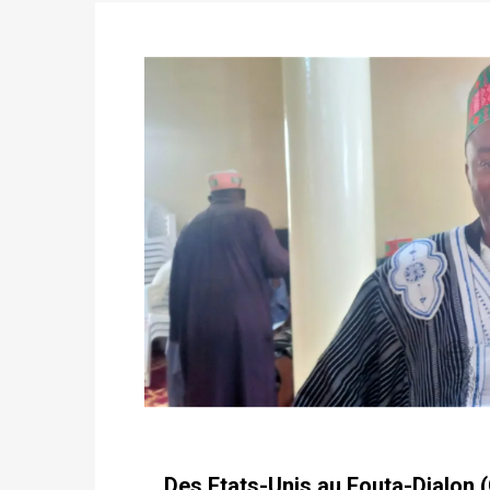
avant le 16 mai 2026 à 16h
Politique
-
Proclamation des résultats glob
statistiques des législatives et communales 
Politique
-
Suite de la publication des résul
ce 03 juin à 14h
Politique
-
Suite de la publication des résul
– mardi 02 juin à 17h
Des Etats-Unis au Fouta-Djalon (