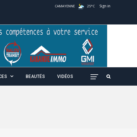
Sign in
CAMAYENNE
25
°
C
CES
BEAUTÉS
VIDÉOS