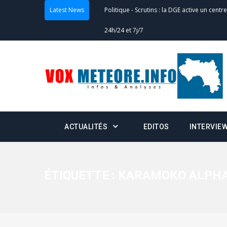
24h/24 et 7j/7
Latest News
Actualités
-
Double scrutin du 31 mai : fin
minuit
Actualités
-
Communiqué relatif à la délivra
Politique
-
Convocation des membres des 
Centralisation des Votes (CACV) à une pres
formation
ACTUALITÉS
EDITOS
INTERVIE
Politique
-
Candidats : désignez vos représ
des votes) avant le 16 mai à 16h
ÉTIQUETTE :
KARAMOKO ALPH
Politique
-
Double scrutin du 31 mai : retra
du 16 au 31 mai 2026
Politique
-
Délégués de bureaux de vote : v