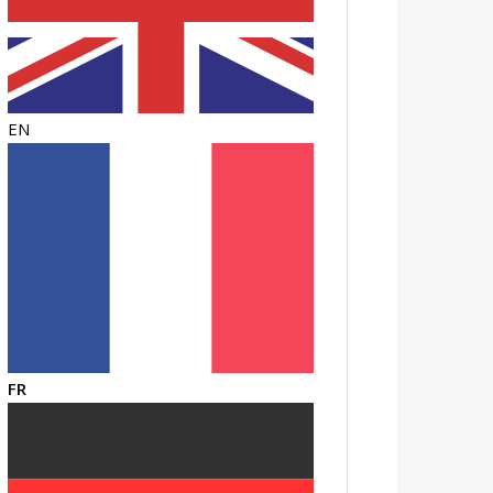
EN
FR