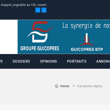
 des campagnes ce jeudi 28 mai à
nce de la fiche de procuration
Commissions Administratives de
tation de serment et à une
WS
DOSSIERS
OPINIONS
PORTRAITS
ANNON
entants aux CACV (centralisation
A
Home
Karamoko Alpha
it des cartes d’électeurs possible
os informations à transmettre