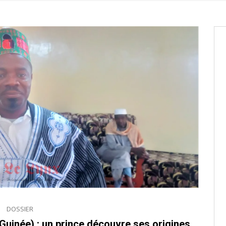
aux provisoires et des
: ce 4 juin à 18h
tats partiels des élections de mai
tats partiels des élections de mai
DOSSIER
Guinée) : un prince découvre ses origines