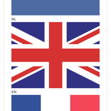
NL
EN