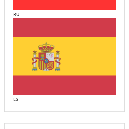
RU
ES