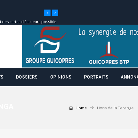
it des cartes d’électeurs possible
os informations à transmettre
aux provisoires et des
: ce 4 juin à 18h
WS
DOSSIERS
OPINIONS
PORTRAITS
ANNON
tats partiels des élections de mai
tats partiels des élections de mai
ANGA
Home
Lions de la Teranga
e d’appel, joignable au 105, ouvert