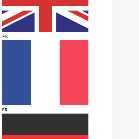
EN
FR