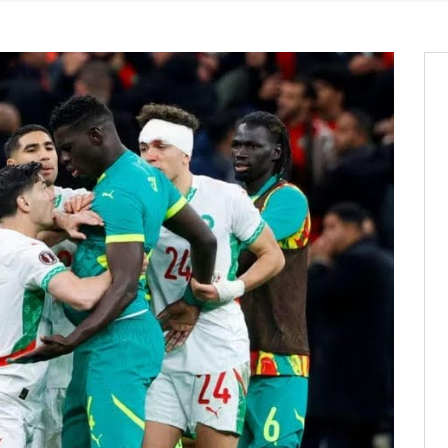
 des campagnes ce jeudi 28 mai à
nce de la fiche de procuration
Commissions Administratives de
tation de serment et à une
entants aux CACV (centralisation