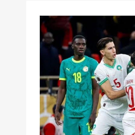
24h/24 et 7j/7
Actualités
-
Double scrutin du 31 mai : fin
minuit
Actualités
-
Communiqué relatif à la délivra
Politique
-
Convocation des membres des 
Centralisation des Votes (CACV) à une pres
formation
Politique
-
Candidats : désignez vos représ
des votes) avant le 16 mai à 16h