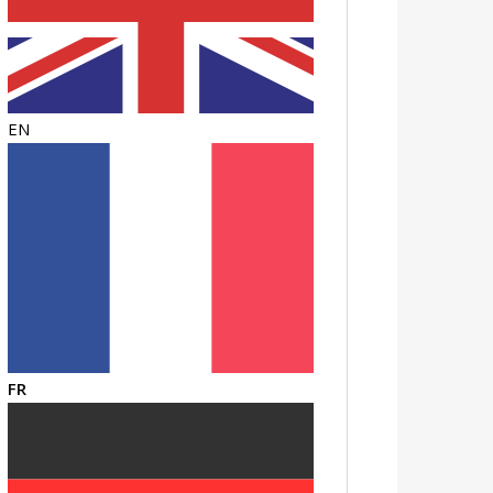
EN
FR