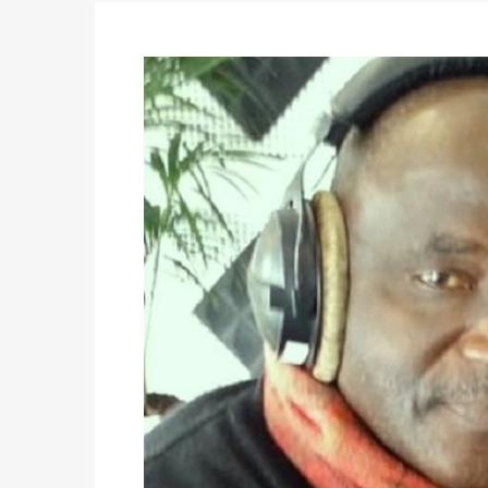
des votes) avant le 16 mai à 16h
Politique
-
Double scrutin du 31 mai : retra
du 16 au 31 mai 2026
Politique
-
Délégués de bureaux de vote : v
avant le 16 mai 2026 à 16h
Politique
-
Proclamation des résultats glob
statistiques des législatives et communales 
Politique
-
Suite de la publication des résul
ce 03 juin à 14h