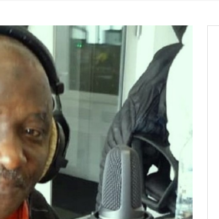
it des cartes d’électeurs possible
os informations à transmettre
aux provisoires et des
: ce 4 juin à 18h
tats partiels des élections de mai