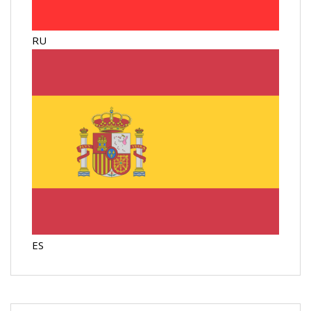
RU
ES