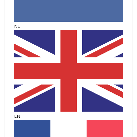
NL
EN