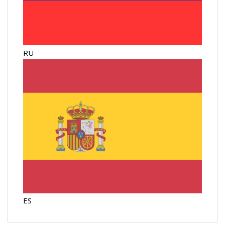
RU
ES