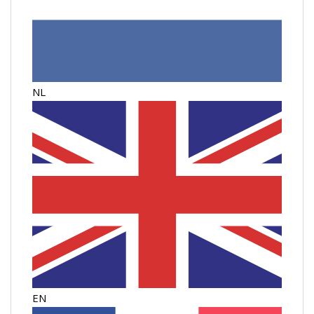
NL
EN