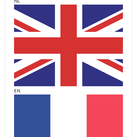
NL
EN