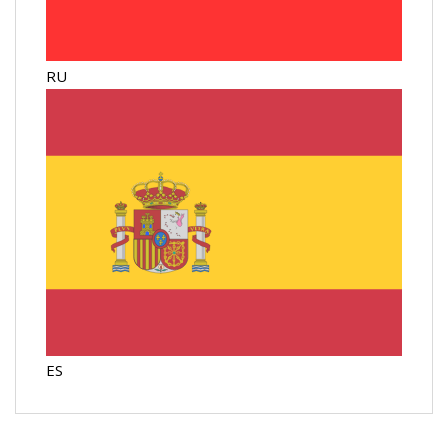
RU
ES