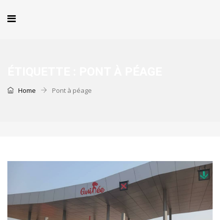
ÉTIQUETTE :
PONT À PÉAGE
Home
Pont à péage