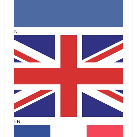
NL
EN