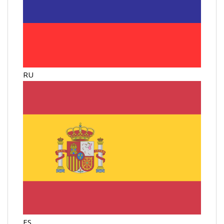
RU
ES