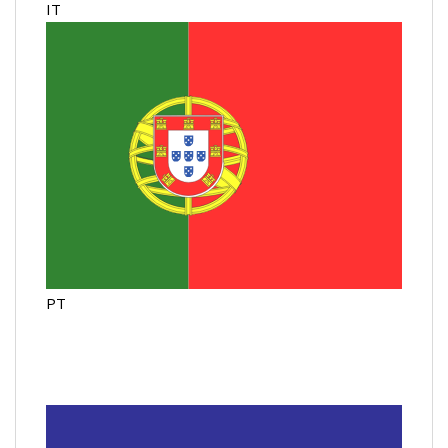
IT
PT