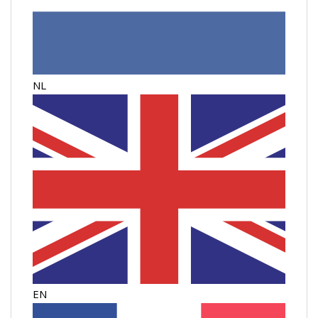
NL
EN