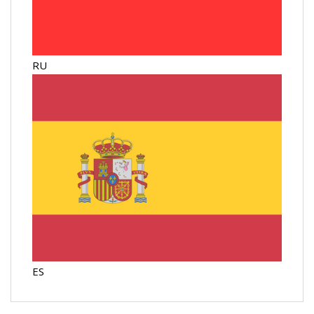
RU
ES