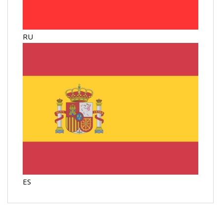
RU
ES