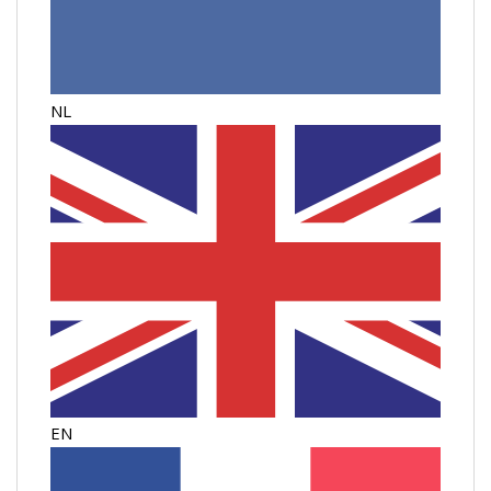
NL
EN