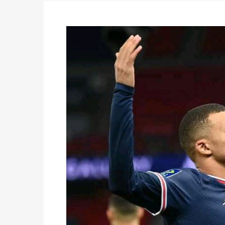
des votes) avant le 16 mai à 16h
Politique
-
Double scrutin du 31 mai : retra
du 16 au 31 mai 2026
Politique
-
Délégués de bureaux de vote : v
avant le 16 mai 2026 à 16h
Politique
-
Proclamation des résultats glob
statistiques des législatives et communales 
Politique
-
Suite de la publication des résul
ce 03 juin à 14h