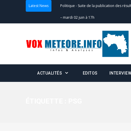
Latest News
Politique
-
Suite de la publication des résul
– mardi 02 juin à 17h
Politique
-
Scrutins : la DGE active un centr
24h/24 et 7j/7
Actualités
-
Double scrutin du 31 mai : fin
minuit
ACTUALITÉS
EDITOS
INTERVIE
Actualités
-
Communiqué relatif à la délivra
Politique
-
Convocation des membres des 
Centralisation des Votes (CACV) à une pres
ÉTIQUETTE :
PSG
formation
Politique
-
Candidats : désignez vos représ