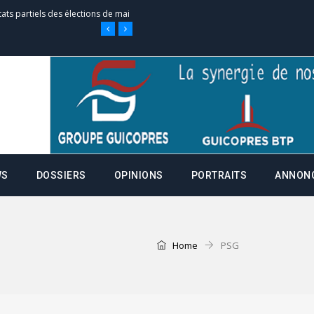
tats partiels des élections de mai
e d’appel, joignable au 105, ouvert
 des campagnes ce jeudi 28 mai à
WS
DOSSIERS
OPINIONS
PORTRAITS
ANNON
nce de la fiche de procuration
Commissions Administratives de
tation de serment et à une
Home
PSG
entants aux CACV (centralisation