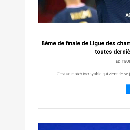
8ème de finale de Ligue des cham
toutes derni
EDITEU
C’est un match incroyable qui vient de se 