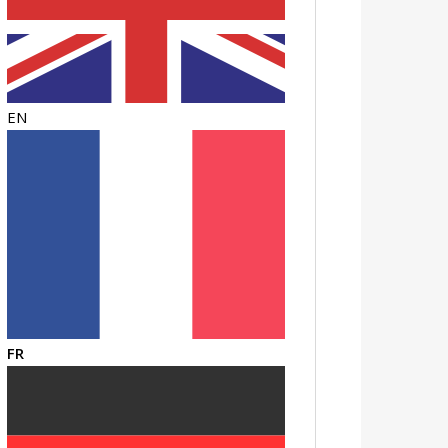
EN
FR