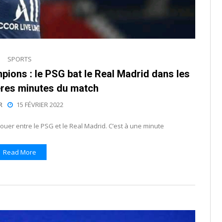
SPORTS
pions : le PSG bat le Real Madrid dans les
ères minutes du match
R
15 FÉVRIER 2022
jouer entre le PSG et le Real Madrid. C’est à une minute
Read More