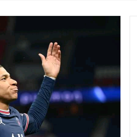
it des cartes d’électeurs possible
os informations à transmettre
aux provisoires et des
: ce 4 juin à 18h
tats partiels des élections de mai