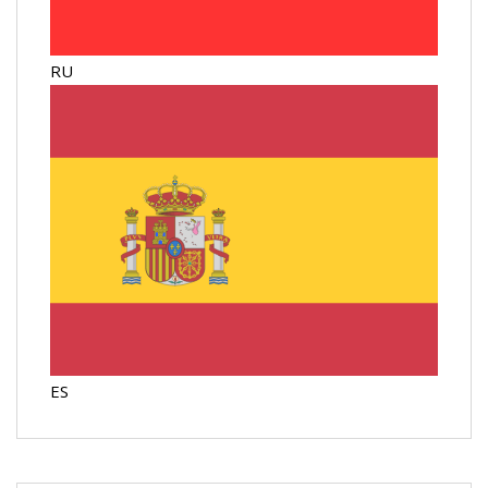
RU
ES