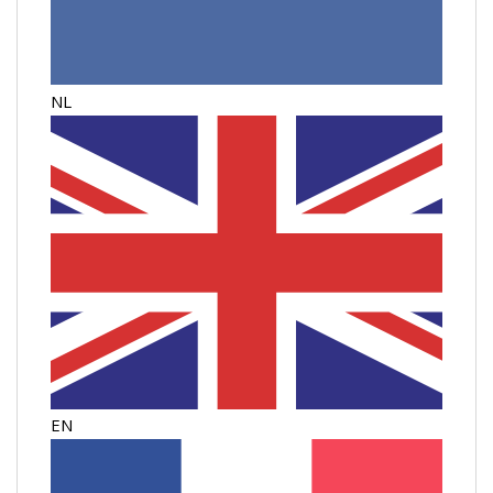
NL
EN