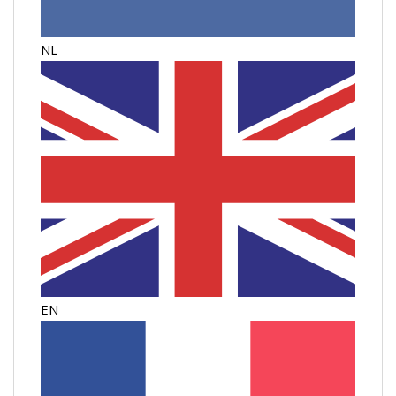
NL
EN