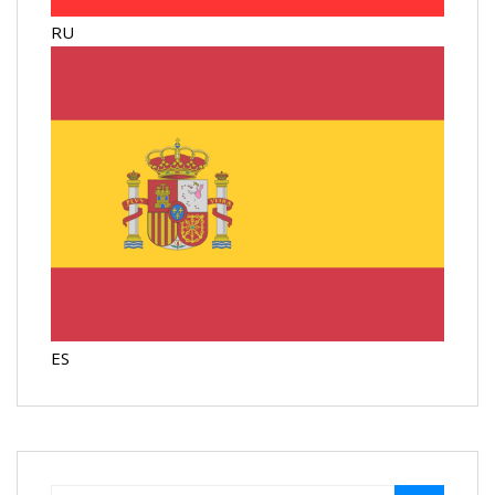
RU
ES