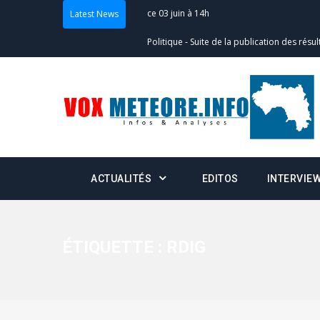
Latest News
Politique
-
Suite de la publication des résul
– mardi 02 juin à 17h
Politique
-
Scrutins : la DGE active un centr
24h/24 et 7j/7
Actualités
-
Double scrutin du 31 mai : fin
minuit
ACTUALITÉS
EDITOS
INTERVIE
Actualités
-
Communiqué relatif à la délivra
Politique
-
Convocation des membres des 
Centralisation des Votes (CACV) à une pres
ÉTIQUETTE :
RDIG
formation
Politique
-
Candidats : désignez vos représ