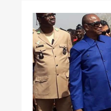
des votes) avant le 16 mai à 16h
Politique
-
Double scrutin du 31 mai : retra
du 16 au 31 mai 2026
Politique
-
Délégués de bureaux de vote : v
avant le 16 mai 2026 à 16h
Politique
-
Proclamation des résultats glob
statistiques des législatives et communales 
Politique
-
Suite de la publication des résul
ce 03 juin à 14h