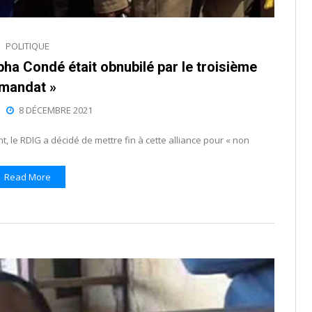
POLITIQUE
pha Condé était obnubilé par le troisième
mandat »
8 DÉCEMBRE 2021
t, le RDIG a décidé de mettre fin à cette alliance pour « non
Read More