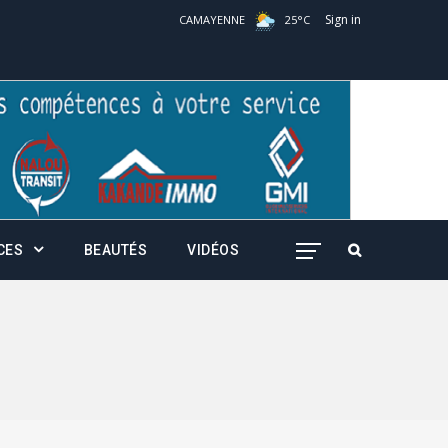
Sign in
CAMAYENNE
25
°
C
CES
BEAUTÉS
VIDÉOS