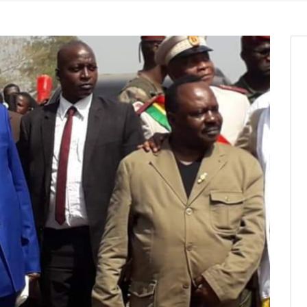
it des cartes d’électeurs possible
os informations à transmettre
aux provisoires et des
: ce 4 juin à 18h
tats partiels des élections de mai