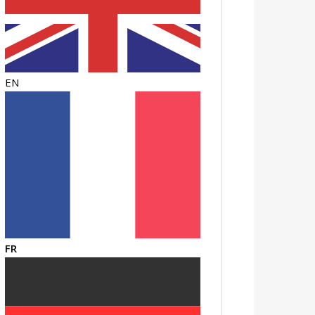
EN
FR