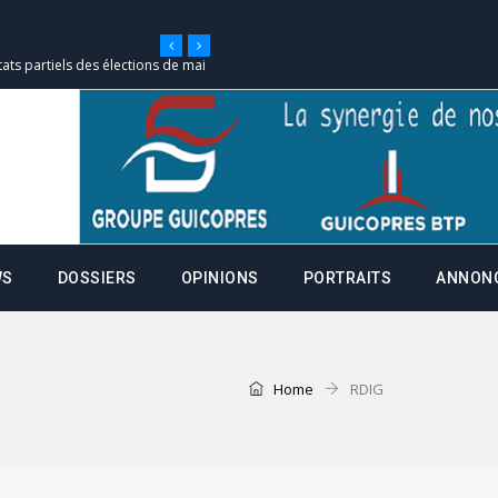
tats partiels des élections de mai
e d’appel, joignable au 105, ouvert
 des campagnes ce jeudi 28 mai à
WS
DOSSIERS
OPINIONS
PORTRAITS
ANNON
nce de la fiche de procuration
Commissions Administratives de
tation de serment et à une
Home
RDIG
entants aux CACV (centralisation