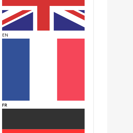
EN
FR