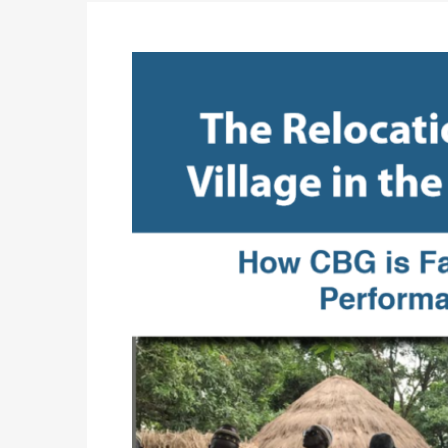
du 16 au 31 mai 2026
Politique
-
Délégués de bureaux de vote : v
avant le 16 mai 2026 à 16h
Politique
-
Proclamation des résultats glob
statistiques des législatives et communales 
Politique
-
Suite de la publication des résul
ce 03 juin à 14h
Politique
-
Suite de la publication des résul
– mardi 02 juin à 17h