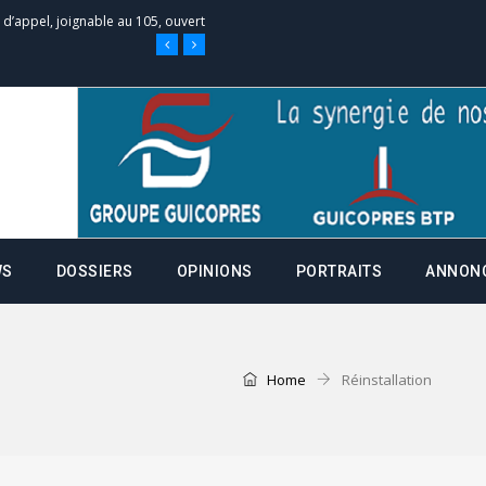
e d’appel, joignable au 105, ouvert
 des campagnes ce jeudi 28 mai à
nce de la fiche de procuration
Commissions Administratives de
WS
DOSSIERS
OPINIONS
PORTRAITS
ANNON
tation de serment et à une
entants aux CACV (centralisation
Home
Réinstallation
it des cartes d’électeurs possible