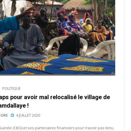
POLITIQUE
ps pour avoir mal relocalisé le village de
mdallaye !
EORE
4 JUILLET 2020
uinée (CBG) et ses partenaires financiers pour n’avoir pas tenu