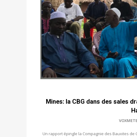
Mines: la CBG dans des sales dra
Ha
VOXMET
Un rapport épingle la Compagnie des Bauxites de G