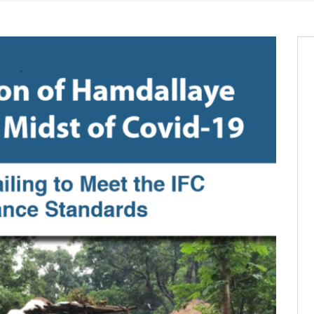
os informations à transmettre
aux provisoires et des
: ce 4 juin à 18h
tats partiels des élections de mai
tats partiels des élections de mai