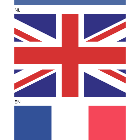
NL
EN