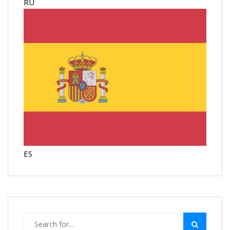
RU
ES