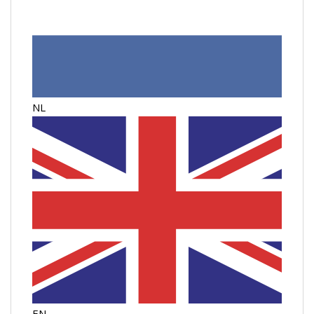
NL
EN