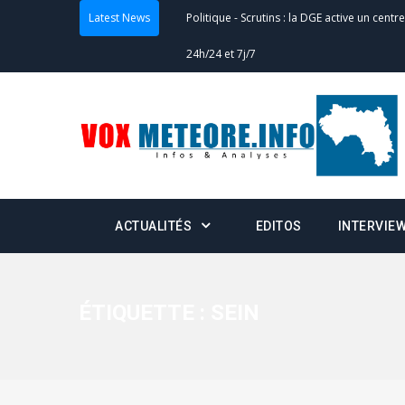
Politique
-
Scrutins : la DGE active un centr
Latest News
24h/24 et 7j/7
Actualités
-
Double scrutin du 31 mai : fin
minuit
Actualités
-
Communiqué relatif à la délivra
Politique
-
Convocation des membres des 
Centralisation des Votes (CACV) à une pres
ACTUALITÉS
EDITOS
INTERVIE
formation
Politique
-
Candidats : désignez vos représ
ÉTIQUETTE :
SEIN
des votes) avant le 16 mai à 16h
Politique
-
Double scrutin du 31 mai : retra
du 16 au 31 mai 2026