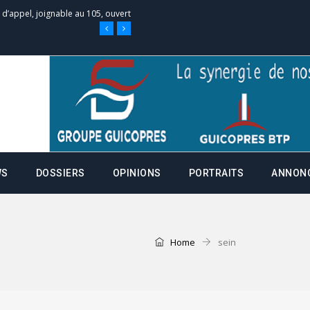
e d’appel, joignable au 105, ouvert
 des campagnes ce jeudi 28 mai à
nce de la fiche de procuration
Commissions Administratives de
tation de serment et à une
WS
DOSSIERS
OPINIONS
PORTRAITS
ANNON
entants aux CACV (centralisation
Home
sein
it des cartes d’électeurs possible