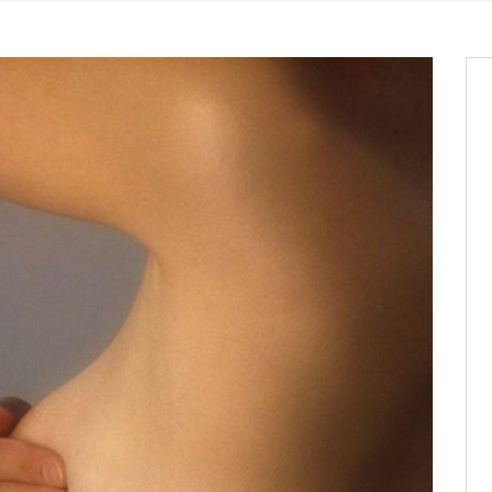
os informations à transmettre
aux provisoires et des
: ce 4 juin à 18h
tats partiels des élections de mai
tats partiels des élections de mai