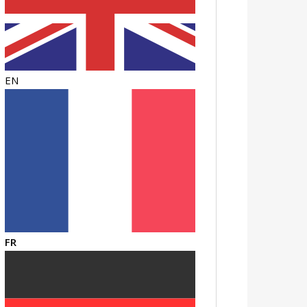
EN
FR