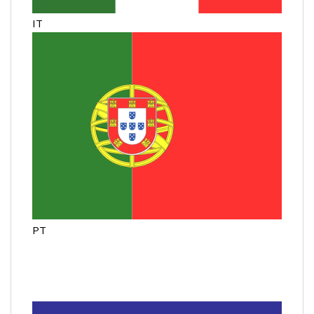
IT
PT