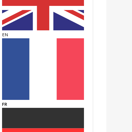
EN
FR