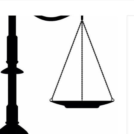
it des cartes d’électeurs possible
os informations à transmettre
aux provisoires et des
: ce 4 juin à 18h
tats partiels des élections de mai