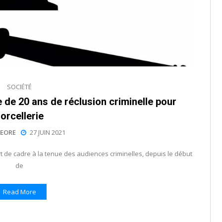
SOCIÉTÉ
de 20 ans de réclusion criminelle pour
orcellerie
EORE
27 JUIN 2021
t de cadre à la tenue des audiences criminelles, depuis le début
de
Read More