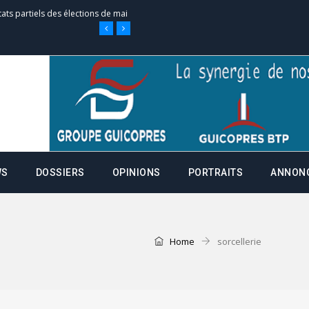
tats partiels des élections de mai
e d’appel, joignable au 105, ouvert
 des campagnes ce jeudi 28 mai à
WS
DOSSIERS
OPINIONS
PORTRAITS
ANNON
nce de la fiche de procuration
Commissions Administratives de
tation de serment et à une
Home
sorcellerie
entants aux CACV (centralisation