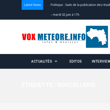
Latest News
Politique
-
Suite de la publication des résul
– mardi 02 juin à 17h
Politique
-
Scrutins : la DGE active un centr
24h/24 et 7j/7
Actualités
-
Double scrutin du 31 mai : fin
minuit
ACTUALITÉS
EDITOS
INTERVIE
Actualités
-
Communiqué relatif à la délivra
Politique
-
Convocation des membres des 
Centralisation des Votes (CACV) à une pres
ÉTIQUETTE :
SORCELLERIE
formation
Politique
-
Candidats : désignez vos représ