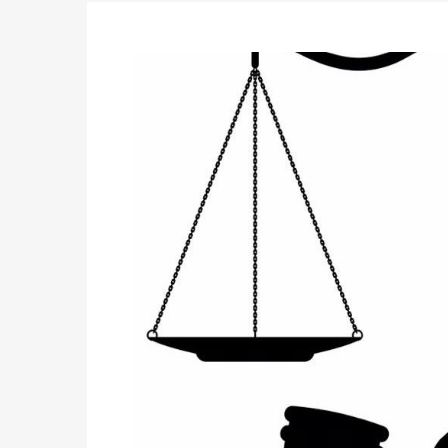
des votes) avant le 16 mai à 16h
Politique
-
Double scrutin du 31 mai : retra
du 16 au 31 mai 2026
Politique
-
Délégués de bureaux de vote : v
avant le 16 mai 2026 à 16h
Politique
-
Proclamation des résultats glob
statistiques des législatives et communales 
Politique
-
Suite de la publication des résul
ce 03 juin à 14h