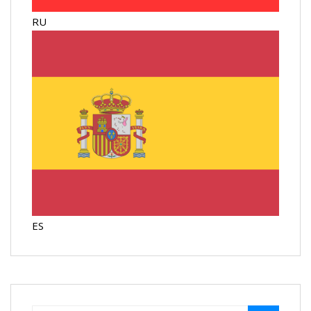
RU
ES