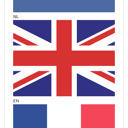
NL
EN