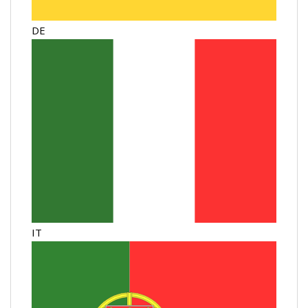
DE
IT