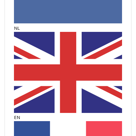
NL
EN