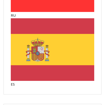
RU
ES