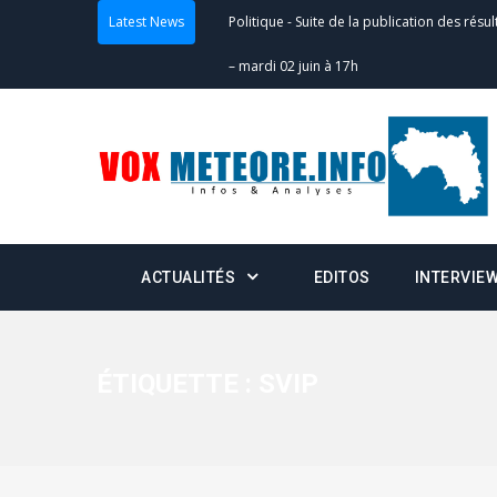
Latest News
Politique
-
Suite de la publication des résul
– mardi 02 juin à 17h
Politique
-
Scrutins : la DGE active un centr
24h/24 et 7j/7
Actualités
-
Double scrutin du 31 mai : fin
minuit
ACTUALITÉS
EDITOS
INTERVIE
Actualités
-
Communiqué relatif à la délivra
Politique
-
Convocation des membres des 
Centralisation des Votes (CACV) à une pres
ÉTIQUETTE :
SVIP
formation
Politique
-
Candidats : désignez vos représ