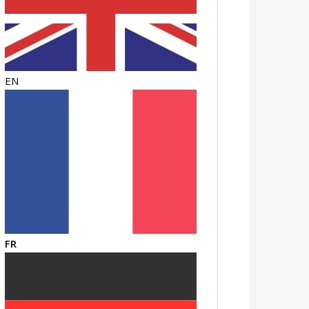
EN
FR