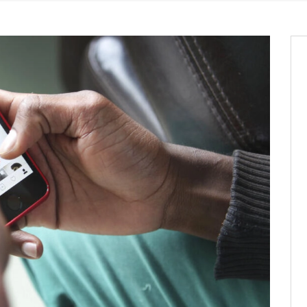
it des cartes d’électeurs possible
os informations à transmettre
aux provisoires et des
: ce 4 juin à 18h
tats partiels des élections de mai