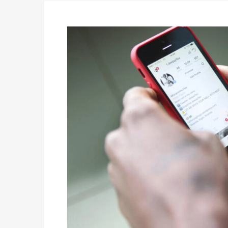
des votes) avant le 16 mai à 16h
Politique
-
Double scrutin du 31 mai : retra
du 16 au 31 mai 2026
Politique
-
Délégués de bureaux de vote : v
avant le 16 mai 2026 à 16h
Politique
-
Proclamation des résultats glob
statistiques des législatives et communales 
Politique
-
Suite de la publication des résul
ce 03 juin à 14h