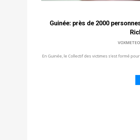
Guinée: près de 2000 personne
Ric
VOXMETEO
En Guinée, le Collectif des victimes s’est formé po