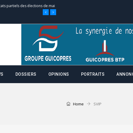
tats partiels des élections de mai
e d’appel, joignable au 105, ouvert
 des campagnes ce jeudi 28 mai à
WS
DOSSIERS
OPINIONS
PORTRAITS
ANNON
nce de la fiche de procuration
Commissions Administratives de
tation de serment et à une
Home
SVIP
entants aux CACV (centralisation