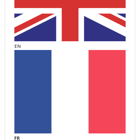
EN
FR