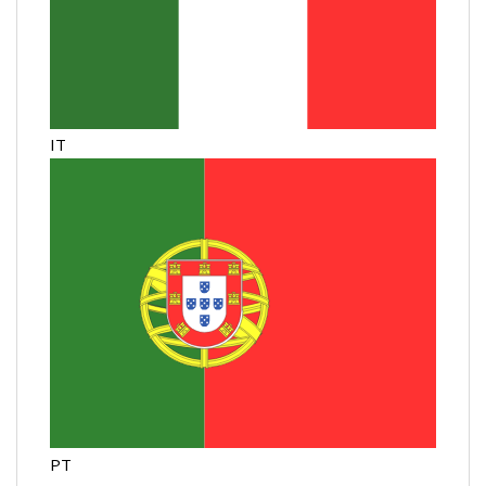
IT
PT