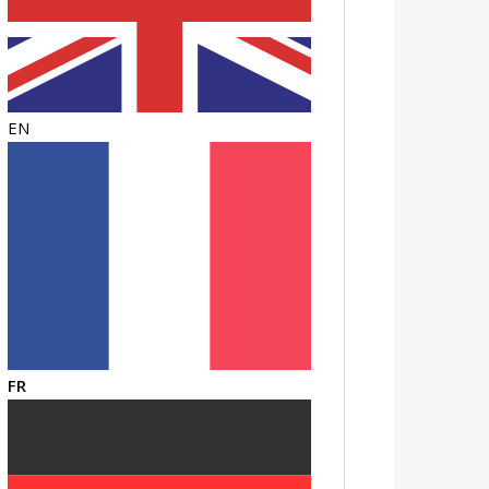
EN
FR