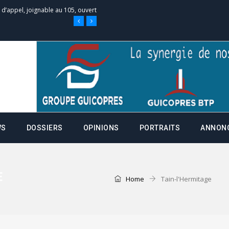
e d’appel, joignable au 105, ouvert
 des campagnes ce jeudi 28 mai à
nce de la fiche de procuration
Commissions Administratives de
WS
DOSSIERS
OPINIONS
PORTRAITS
ANNON
tation de serment et à une
entants aux CACV (centralisation
E
Home
Tain-l'Hermitage
it des cartes d’électeurs possible