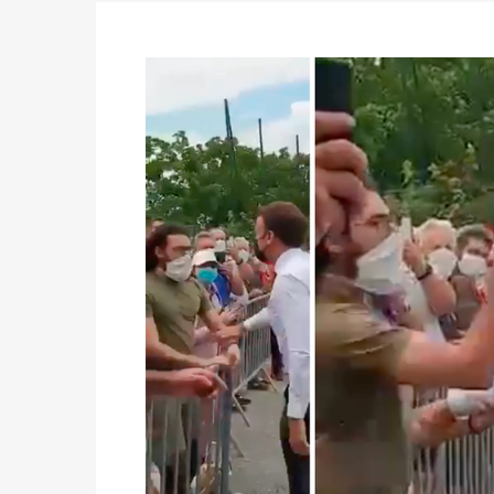
du 16 au 31 mai 2026
Politique
-
Délégués de bureaux de vote : v
avant le 16 mai 2026 à 16h
Politique
-
Proclamation des résultats glob
statistiques des législatives et communales 
Politique
-
Suite de la publication des résul
ce 03 juin à 14h
Politique
-
Suite de la publication des résul
– mardi 02 juin à 17h