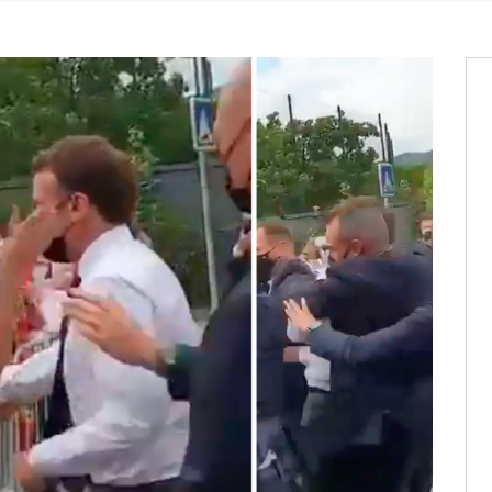
os informations à transmettre
aux provisoires et des
: ce 4 juin à 18h
tats partiels des élections de mai
tats partiels des élections de mai