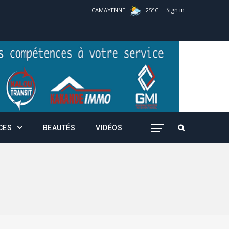
Sign in
CAMAYENNE
25
°
C
CES
BEAUTÉS
VIDÉOS