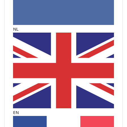
NL
EN