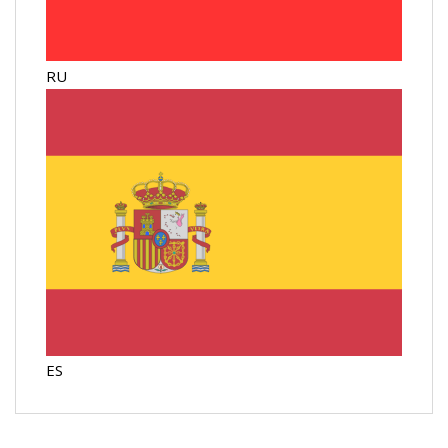
RU
ES