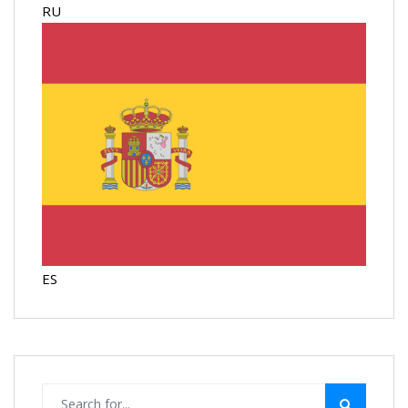
RU
ES