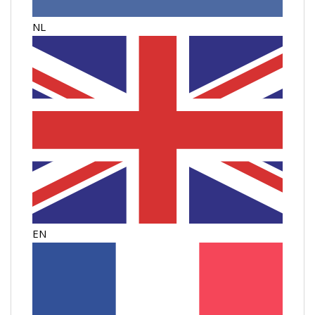
NL
EN