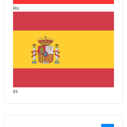
RU
ES