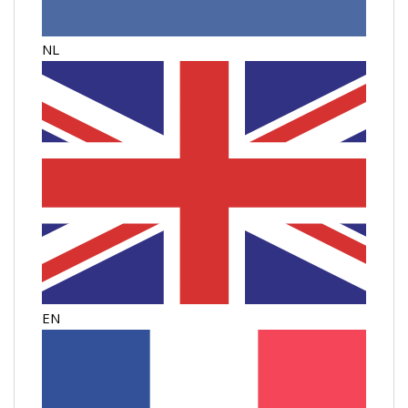
NL
EN