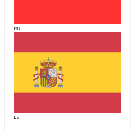
RU
ES