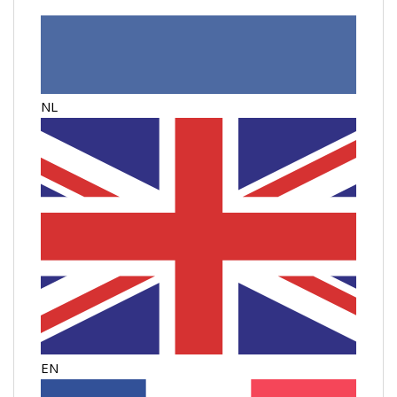
NL
EN