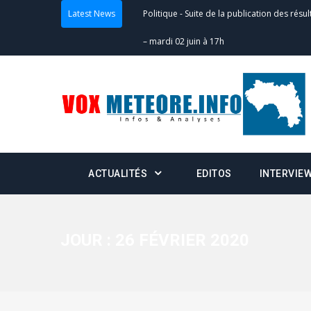
Latest News
Politique
-
Suite de la publication des résul
– mardi 02 juin à 17h
Politique
-
Scrutins : la DGE active un centr
24h/24 et 7j/7
Actualités
-
Double scrutin du 31 mai : fin
minuit
ACTUALITÉS
EDITOS
INTERVIE
Actualités
-
Communiqué relatif à la délivra
Politique
-
Convocation des membres des 
Centralisation des Votes (CACV) à une pres
JOUR :
26 FÉVRIER 2020
formation
Politique
-
Candidats : désignez vos représ