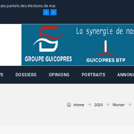
tats partiels des élections de mai
e d’appel, joignable au 105, ouvert
 des campagnes ce jeudi 28 mai à
WS
DOSSIERS
OPINIONS
PORTRAITS
ANNON
nce de la fiche de procuration
Commissions Administratives de
tation de serment et à une
Home
2020
février
entants aux CACV (centralisation