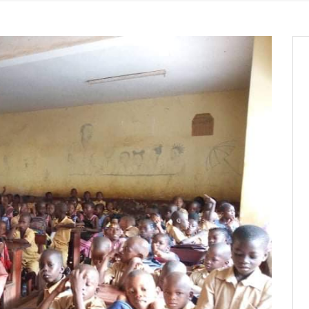
it des cartes d’électeurs possible
os informations à transmettre
aux provisoires et des
: ce 4 juin à 18h
tats partiels des élections de mai