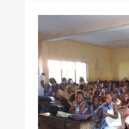
des votes) avant le 16 mai à 16h
Politique
-
Double scrutin du 31 mai : retra
du 16 au 31 mai 2026
Politique
-
Délégués de bureaux de vote : v
avant le 16 mai 2026 à 16h
Politique
-
Proclamation des résultats glob
statistiques des législatives et communales 
Politique
-
Suite de la publication des résul
ce 03 juin à 14h