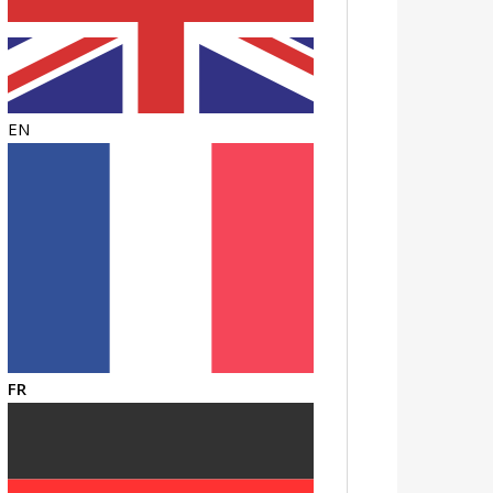
EN
FR